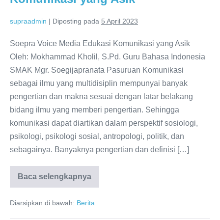
supraadmin
|
Diposting pada
5 April 2023
Soepra Voice Media Edukasi Komunikasi yang Asik
Oleh: Mokhammad Kholil, S.Pd. Guru Bahasa Indonesia
SMAK Mgr. Soegijapranata Pasuruan Komunikasi
sebagai ilmu yang multidisiplin mempunyai banyak
pengertian dan makna sesuai dengan latar belakang
bidang ilmu yang memberi pengertian. Sehingga
komunikasi dapat diartikan dalam perspektif sosiologi,
psikologi, psikologi sosial, antropologi, politik, dan
sebagainya. Banyaknya pengertian dan definisi […]
Baca selengkapnya
Soepra
Voice
Media
Diarsipkan di bawah:
Berita
Edukasi
Komunikasi
yang