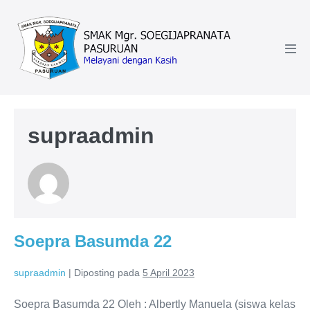
Lompat
ke
konten
Tog
Men
supraadmin
Soepra Basumda 22
supraadmin
|
Diposting pada
5 April 2023
Soepra Basumda 22 Oleh : Albertly Manuela (siswa kelas