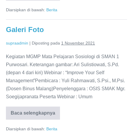
GURU
NASIONAL
Diarsipkan di bawah:
Berita
(HGN)
Galeri Foto
supraadmin
|
Diposting pada
1 November 2021
Kegiatan MGMP Mata Pelajaran Sosiologi di SMAN 1
Purwosari. Keterangan gambar: Ari Sulistiowati, S.Pd.
(depan 4 dari kiri) Webinar : “Improve Your Self
Management”Pembicara : Yuli Rahmawati, S.Psi., M.Psi.
(Dosen Binus Malang)Penyelenggara : OSIS SMAK Mgr.
Soegijapranata Peserta Webinar : Umum
Baca selengkapnya
Galeri
Foto
Diarsipkan di bawah:
Berita