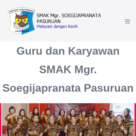
Lompat
ke
konten
Tog
Men
Guru dan Karyawan
SMAK Mgr.
Soegijapranata Pasuruan